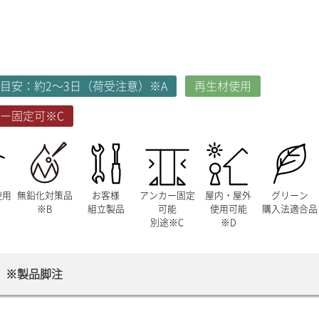
目安：約2～3日（荷受注意）※A
再生材使用
ー固定可※C
使用
無鉛化対策品
お客様
アンカー固定
屋内・屋外
グリーン
※B
組立製品
可能
使用可能
購入法適合品
別途※C
※D
※製品脚注