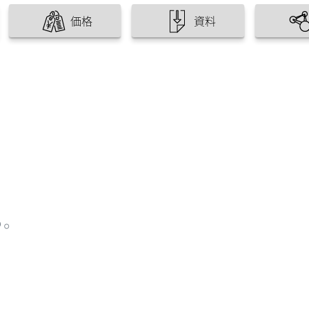
価格
資料
る。