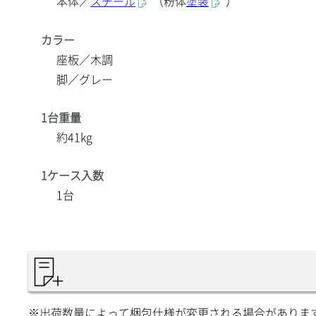
本体／
スチール
（粉体
塗装
）
カラー
座板／木調
脚／グレー
1台重量
約41kg
1ケース入数
1台
※出荷数量によって梱包仕様が変更される場合がありま