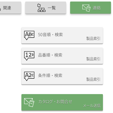
関連
一覧
連絡
50音順・検索
製品索引
品番順・検索
製品索引
条件順・検索
製品索引
カタログ・
お問合
せ
メール送信