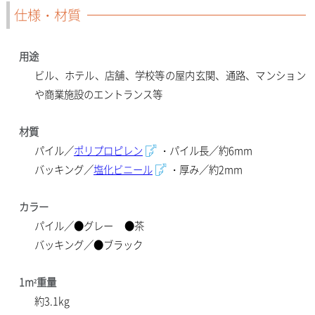
仕様・材質
用途
ビル、ホテル、店舗、学校等の屋内玄関、通路、マンション
や商業施設のエントランス等
材質
パイル／
ポリプロピレン
・パイル長／約6mm
バッキング／
塩化ビニール
・厚み／約2mm
カラー
パイル／●グレ
ー
●
茶
バッキング／●ブラック
1m²重量
約3.1kg