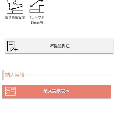
置き指揮設置
4辺平フチ
19mm幅
※製品脚注
納入実績