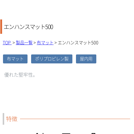
エンハンスマット500
TOP
>
製品一覧
>
布マット
> エンハンスマット500
布マット
ポリプロピレン製
屋内用
優れた堅牢性。
特徴