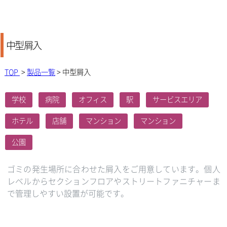
中型屑入
TOP
>
製品一覧
> 中型屑入
学校
病院
オフィス
駅
サービスエリア
ホテル
店舗
マンション
マンション
公園
ゴミの発生場所に合わせた屑入をご用意しています。個人
レベルからセクションフロアやストリートファニチャーま
で管理しやすい設置が可能です。