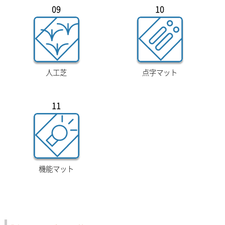
09
10
人工芝
点字マット
11
機能マット