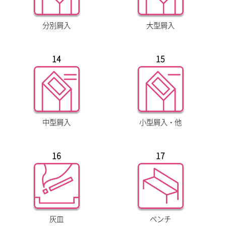
分別屑入
大型屑入
14
15
中型屑入
小型屑入・他
16
17
灰皿
ベンチ