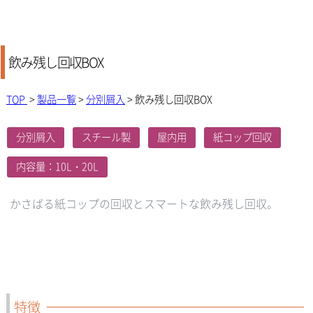
飲み残し回収BOX
TOP
>
製品一覧
>
分別屑入
> 飲み残し回収BOX
分別屑入
スチール製
屋内用
紙コップ回収
内容量：10L・20L
かさばる紙コップの回収とスマートな飲み残し回収。
特徴