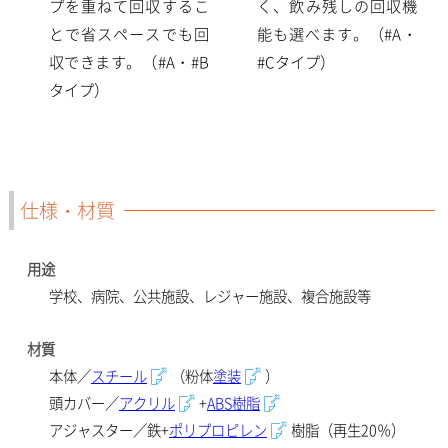
プを重ねて回収するこ
く、飲み残しの回収機
とで省スペースでも回
能も選べます。（#A・
収できます。（#A・#B
#Cタイプ）
タイプ）
仕様・材質
用途
学校、病院、公共施設、レジャー施設、複合施設等
材質
本体／
スチール
（粉体
塗装
）
頭カバー／
アクリル
+
ABS樹脂
アジャスター／鉄+
ポリプロピレン
樹脂（再生20％）