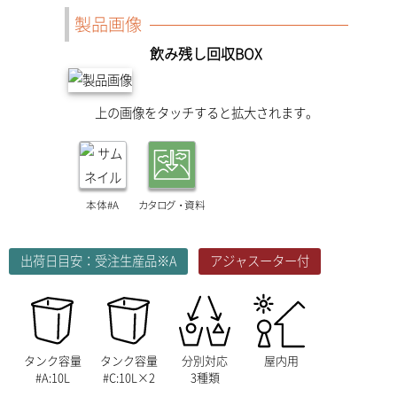
製品画像
飲み残し回収BOX
上の画像をタッチすると拡大されます。
本体#A
カタログ・
資料
出荷日目安：受注生産品※A
アジャスーター付
タンク容量
タンク容量
分別対応
屋内用
#A:10L
#C:10L×2
3種類