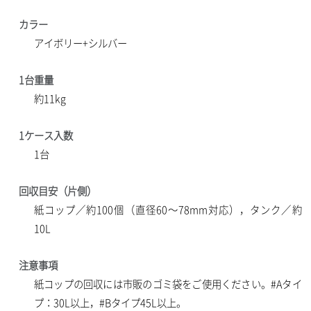
カラー
アイボリー+シルバー
1台重量
約11kg
1ケース入数
1台
回収目安（片側）
紙コップ／約100個（直径60～78mm対応），タンク／約
10L
注意事項
紙コップの回収には市販のゴミ袋をご使用ください。#Aタイ
プ：30L以上，#Bタイプ45L以上。