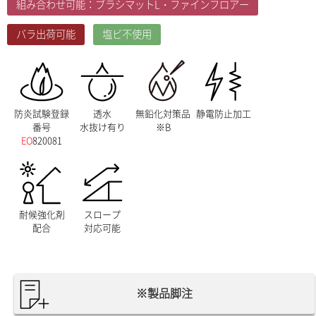
組み合わせ可能：ブラシマットL・ファインフロアー
バラ出荷可能
塩ビ不使用
防炎試験登録
透水
無鉛化対策品
静電防止加工
番号
水抜け有り
※B
EO
820081
耐候強化剤
スロープ
配合
対応可能
※製品脚注