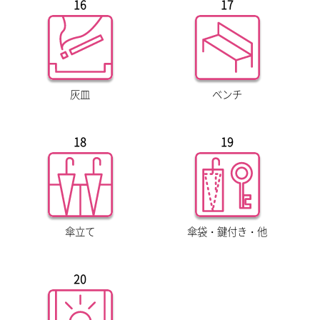
16
17
灰皿
ベンチ
18
19
傘立て
傘袋・鍵付き・他
20