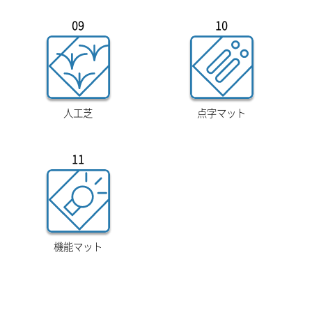
09
10
人工芝
点字マット
11
機能マット