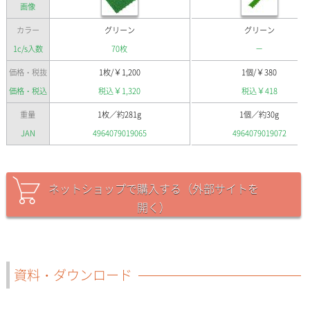
画像
カラー
グリーン
グリーン
1c/s入数
70枚
－
￥
￥
価格・税抜
1枚/
1,200
1個/
380
￥
￥
価格・税込
税込
1,320
税込
418
重量
1枚／約281g
1個／約30g
JAN
4964079019065
4964079019072
ネットショップで購入する（外部サイトを
開く）
資料・ダウンロード