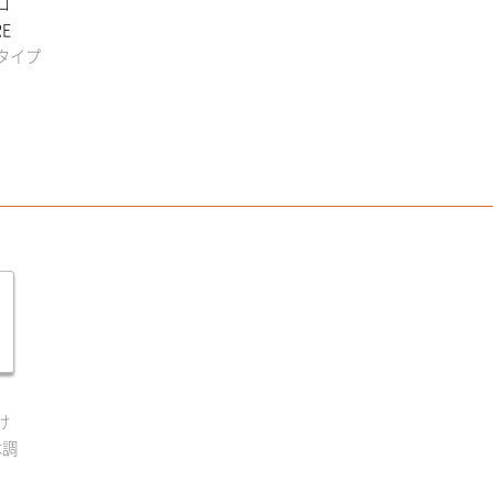
コ
E
タイプ
け
木調