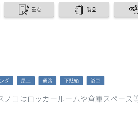
重点
製品
ンダ
屋上
通路
下駄箱
浴室
スノコはロッカールームや倉庫スペース