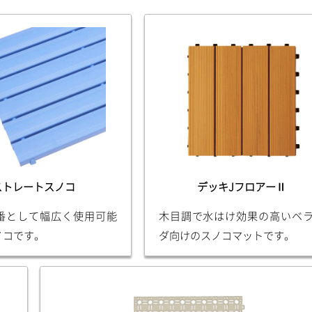
ストレートスノコ
デッキJフロアーⅡ
番として幅広く使用可能
木目調で水はけ効果の高いベ
ノコです。
ダ向けのスノコマットです。