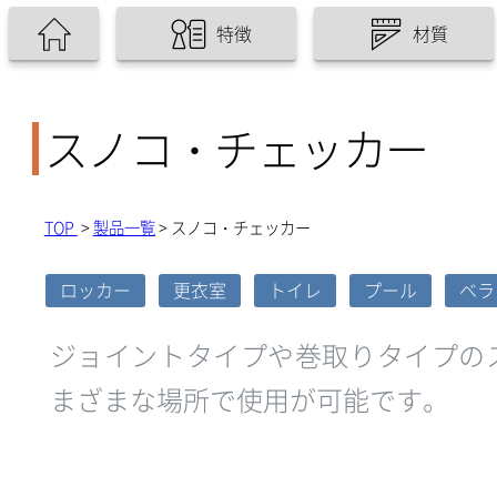
特徴
材質
スノコ・チェッカー
TOP
>
製品一覧
> スノコ・チェッカー
ロッカー
更衣室
トイレ
プール
ベラ
ジョイントタイプや巻取りタイプの
まざまな場所で使用が可能です。