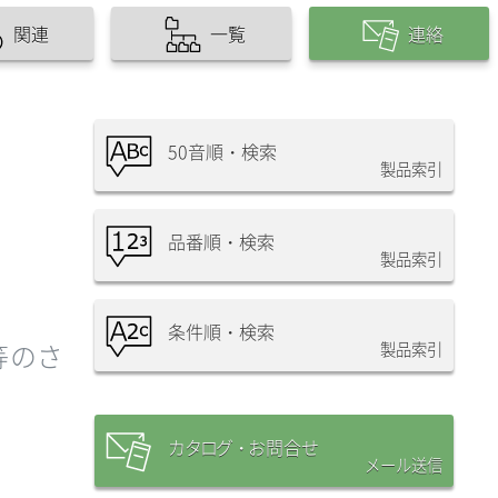
関連
一覧
連絡
50音順・検索
製品索引
品番順・検索
製品索引
条件順・検索
等のさ
製品索引
カタログ・
お問合
せ
メール送信