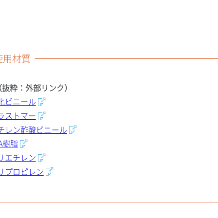
使用材質
（抜粋：外部リンク）
化ビニール
ラストマー
チレン酢酸ビニール
SA樹脂
リエチレン
リプロピレン