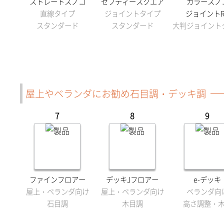
ストレートスノコ
セフティースクエア
カラースノ
直線タイプ
ジョイントタイプ
ジョイントR
スタンダード
スタンダード
大判ジョイント
屋上やベランダにお勧め石目調・デッキ調
7
8
9
ファインフロアー
デッキJフロアー
e-デッキ
屋上・ベランダ向け
屋上・ベランダ向け
ベランダ向
石目調
木目調
高さ調整・